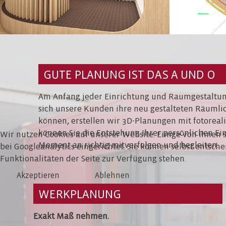
GUTE PLANUNG IST DAS A UND O
Am Anfang jeder Einrichtung und Raumgestaltung
sich unsere Kunden ihre neu gestalteten Räumli
können, erstellen wir 3D-Planungen mit fotoreali
können Sie die Entstehung Ihrer persönlichen Ei
Wir nutzen Cookies auf unserer Website. Einige von ihnen si
Moment an richtig mitverfolgen und begleiten.
bei Googleanalytics eingerichtet. Sie können selbst entsch
Funktionalitäten der Seite zur Verfügung stehen.
Akzeptieren
Ablehnen
WERKPLANUNG
Exakt Maß nehmen.