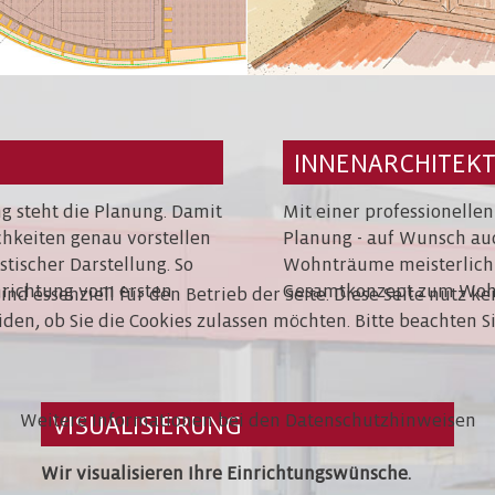
INNENARCHITEK
 steht die Planung. Damit
Mit einer professionellen
chkeiten genau vorstellen
Planung - auf Wunsch auc
stischer Darstellung. So
Wohnträume meisterlich u
nrichtung vom ersten
Gesamtkonzept zum Wohl
nd essenziell für den Betrieb der Seite. Diese Seite nutz k
eiden, ob Sie die Cookies zulassen möchten. Bitte beachten 
Weitere Informationen bei den Datenschutzhinweisen
VISUALISIERUNG
Wir visualisieren Ihre Einrichtungswünsche.