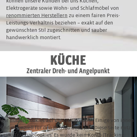
können unsere Kunden bei uns Küchen,
Elektrogeräte sowie Wohn- und Schlafmöbel von
renommierten Herstellern
zu einem fairen Preis-
Leistungs-Verhältnis beziehen – exakt auf den
gewünschten Stil zugeschnitten und sauber
handwerklich montiert.
MEHR DAZU
Wir nutzen Cookies auf unserer Website. Einige von ihnen
sind essenziell für den Betrieb der Seite. Diese Seite nutz
keine TrackingCookies. Es wurde kein Konto (Tracking-