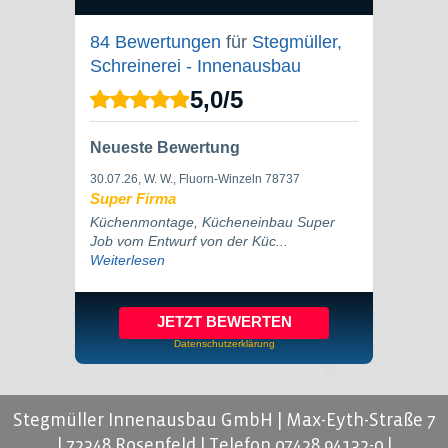
84 Bewertungen
für
Stegmüller,
Schreinerei - Innenausbau
5,0
/
5
Neueste Bewertung
30.07.26
, W. W., Fluorn-Winzeln 78737
Super Firma
Küchenmontage, Kücheneinbau Super
Job vom Entwurf von der Küc...
Weiterlesen
JETZT BEWERTEN
Datenschutzerklärung
Stegmüller Innenausbau GmbH | Max-Eyth-Straße 7
| 72348 Rosenfeld |
Telefon 07428 94132-0
|